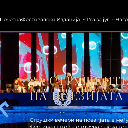
Почетна
Фестивалски Изданија
Т'га за југ
Нагр
данија
Т'га за југ
Награди
Галерија
ЗА СТРУШКИТЕ
НА ПОЕЗИЈАТА
Струшки вечери на поезијата е меѓ
фестивал што се одржува секоја год