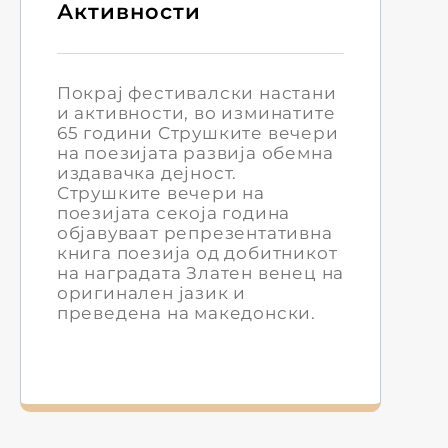
Активности
Покрај фестивалски настани
и активности, во изминатите
65 години Струшките вечери
на поезијата развија обемна
издавачка дејност.
Струшките вечери на
поезијата секоја година
објавуваат репрезентативна
книга поезија од добитникот
на наградата Златен венец на
оригинален јазик и
преведена на македонски.