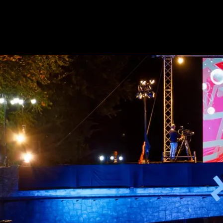
Почетна
Фестивалски Из