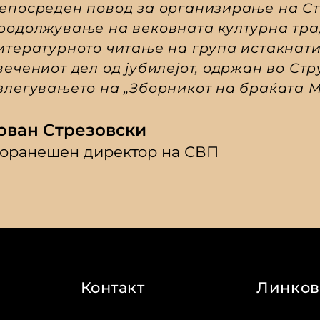
епосреден повод за организирање на Стр
родолжување на вековната културна трад
итературното читање на група истакнат
вечениот дел од јубилејот, одржан во Стру
злегувањето на „Зборникот на браќата 
ован Стрезовски
оранешен директор на СВП
Контакт
Линко