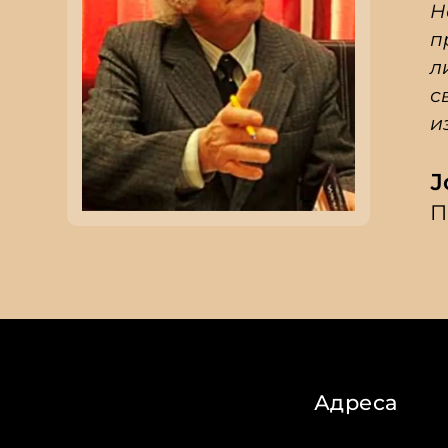
Н
п
л
с
и
Ј
П
Адреса