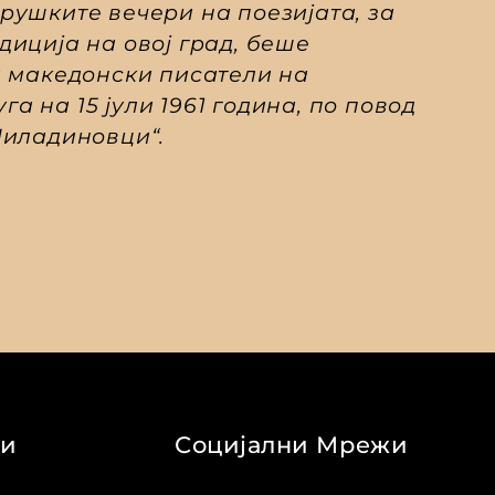
ушките вечери на поезијата, за
иција на овој град, беше
и македонски писатели на
га на 15 јули 1961 година, по повод
Миладиновци“.
ви
Социјални Мрежи