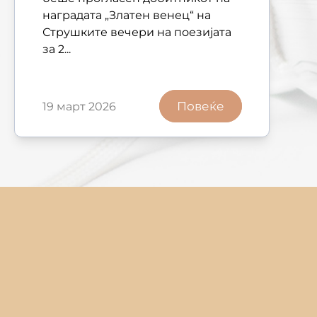
наградата „Златен венец“ на
Струшките вечери на поезијата
за 2...
Повеќе
19 март 2026