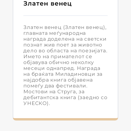
Златен венец
Златен венец (Златен венец),
главната меѓународна
награда доделена на светски
познат жив поет за животно
дело во областа на поезијата.
Името на примателот се
објавува обично неколку
месеци однапред. Награда
на браќата Миладиновци за
најдобра книга објавена
помеѓу два фестивали.
Мостови на Струга, за
дебитантска книга (заедно со
УНЕСКО).