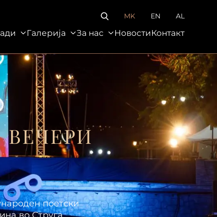
MK
EN
AL
ади
Галерија
За нас
Новости
Контакт
За нас
Новости
Контакт
 ВЕЧЕРИ
ународен поетски
ина во Струга,